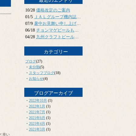
最近のエントリ
10/28
価格改定のご案内
01/5
ＪＡＬグループ機内誌で掲載されました
07/9
暑中お見舞い申し上げます
06/18
チョンマゲビールもおいしい季節。
04/28
九州クラフトビールウィーク2021
カテゴリー
ブログ
(27)
・
未分類
(5)
・
スタッフブログ
(18)
・
お知らせ
(4)
ブログアーカイブ
・
2022年10月
(1)
・
2022年1月
(1)
・
2021年7月
(1)
・
2021年6月
(1)
・
2021年4月
(1)
・
2021年3月
(1)
と幸い