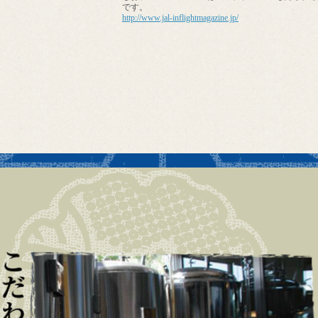
です。
http://www.jal-inflightmagazine.jp/